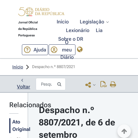
Início
Legislação
Jornal Oficial
da República
Lexionário
Lia
Portuguesa
Sobre o DR
O
Ajuda
meu
Diário
Início
Despacho n.º 8807/2021 
Voltar
Relacionados
Despacho n.º 
8807/2021, de 6 de 
Ato
Original
setembro