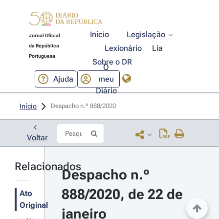
Início
Legislação
Jornal Oficial
da República
Lexionário
Lia
Portuguesa
Sobre o DR
O
Ajuda
meu
Diário
Início
Despacho n.º 888/2020 
Voltar
Relacionados
Despacho n.º 
888/2020, de 22 de 
Ato
Original
janeiro