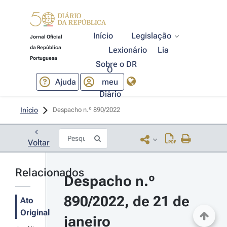
Início
Legislação
Jornal Oficial
da República
Lexionário
Lia
Portuguesa
Sobre o DR
O
Ajuda
meu
Diário
Início
Despacho n.º 890/2022 
Voltar
Relacionados
Despacho n.º 
890/2022, de 21 de 
Ato
Original
janeiro