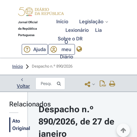
Início
Legislação
Jornal Oficial
da República
Lexionário
Lia
Portuguesa
Sobre o DR
O
Ajuda
meu
Diário
Início
Despacho n.º 890/2026 
Voltar
Relacionados
Despacho n.º 
890/2026, de 27 de 
Ato
Original
janeiro