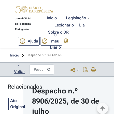
Início
Legislação
Jornal Oficial
da República
Lexionário
Lia
Portuguesa
Sobre o DR
O
Ajuda
meu
Diário
Início
Despacho n.º 8906/2025 
Voltar
Relacionados
Despacho n.º 
8906/2025, de 30 de 
Ato
Original
julho