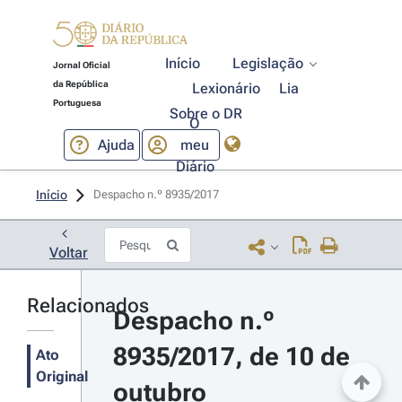
Início
Legislação
Jornal Oficial
da República
Lexionário
Lia
Portuguesa
Sobre o DR
O
Ajuda
meu
Diário
Início
Despacho n.º 8935/2017 
Voltar
Relacionados
Despacho n.º 
8935/2017, de 10 de 
Ato
Original
outubro