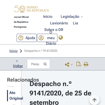
Início
Legislação
Jornal Oficial
da República
Lexionário
Lia
Portuguesa
Sobre o DR
O
Ajuda
meu
Diário
Início
Despacho n.º 9141/2020 
Voltar
Relacionados
Despacho n.º 
9141/2020, de 25 de 
Ato
Original
setembro