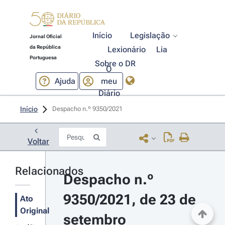
Início
Legislação
Jornal Oficial
da República
Lexionário
Lia
Portuguesa
Sobre o DR
O
Ajuda
meu
Diário
Início
Despacho n.º 9350/2021 
Voltar
Relacionados
Despacho n.º 
9350/2021, de 23 de 
Ato
Original
setembro