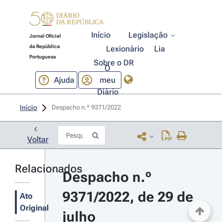
Início
Legislação
Jornal Oficial
da República
Lexionário
Lia
Portuguesa
Sobre o DR
O
Ajuda
meu
Diário
Início
Despacho n.º 9371/2022 
Voltar
Relacionados
Despacho n.º 
9371/2022, de 29 de 
Ato
Original
julho