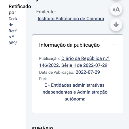
Retificado
A
A
Emitente:
por
Instituto Politécnico de Coimbra
Declaração 
de 
Retificação 
n.º 
889/2022
Informação da publicação
Diário da República n.º 
Publicação:
146/2022, Série II de 2022-07-29
2022-07-29
Data de Publicação:
Parte:
E - Entidades administrativas 
independentes e Administração 
autónoma
SUMÁRIO