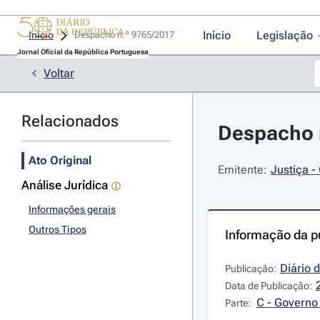
Início
Legislação
Início
Despacho n.º 9765/2017 
Jornal Oficial da República Portuguesa
Voltar
Relacionados
Despacho 
Ato Original
Emitente:
Justiça -
Análise Jurídica
Informações gerais
Outros Tipos
Informação da p
Diário 
Publicação:
Data de Publicação:
C - Governo 
Parte: