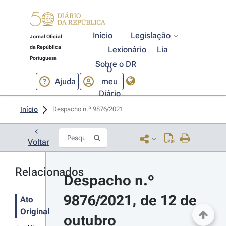
Início
Legislação
Jornal Oficial
da República
Lexionário
Lia
Portuguesa
Sobre o DR
O
Ajuda
meu
Diário
Início
Despacho n.º 9876/2021 
Voltar
Relacionados
Despacho n.º 
9876/2021, de 12 de 
Ato
Original
outubro