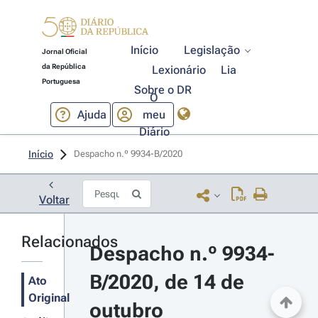
Início
Legislação
Jornal Oficial
da República
Lexionário
Lia
Portuguesa
Sobre o DR
O
Ajuda
meu
Diário
Início
Despacho n.º 9934-B/2020 
Voltar
Relacionados
Despacho n.º 9934-
B/2020, de 14 de 
Ato
Original
outubro