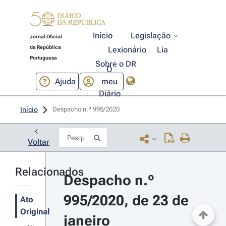
Início
Legislação
Jornal Oficial
da República
Lexionário
Lia
Portuguesa
Sobre o DR
O
Ajuda
meu
Diário
Início
Despacho n.º 995/2020 
Voltar
Relacionados
Despacho n.º 
995/2020, de 23 de 
Ato
Original
janeiro