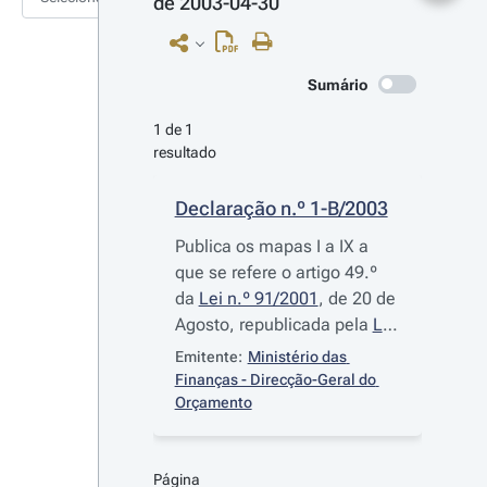
de 2003-04-30
Sumário
1 de 1 
resultado
Declaração n.º 1-B/2003
Publica os mapas I a IX a
que se refere o artigo 49.º
da
Lei n.º 91/2001
, de 20 de
Agosto, republicada pela
Lei
n.º 2/2002
, de 28 de Agosto,
Emitente:
Ministério das 
modificados em virtude das
Finanças - Direcção-Geral do 
alterações efectuadas até
Orçamento
31 de Março, respeitantes
ao Orçamento do Estado de
Página 
2003