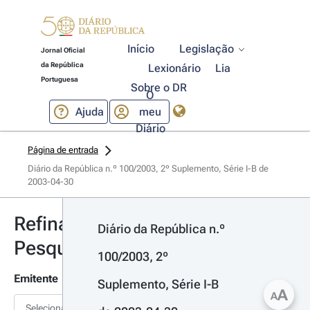
Início
Legislação
Jornal Oficial
da República
Lexionário
Lia
Portuguesa
Sobre o DR
O
Ajuda
meu
Diário
Página de entrada
Diário da República n.º 100/2003, 2º Suplemento, Série I-B de 
2003-04-30
Refinar
Diário da República n.º 
Pesquisa
100/2003, 2º 
Emitente
Suplemento, Série I-B 
A
A
Selecionar