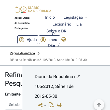
Início
Legislação
Jornal Oficial
da República
Lexionário
Lia
Portuguesa
Sobre o DR
O
Ajuda
meu
Diário
Página de entrada
Diário da República n.º 105/2012, Série I de 2012-05-30
Refinar
Diário da República n.º 
Pesquisa
105/2012, Série I de 
Emitente
2012-05-30
Selecionar