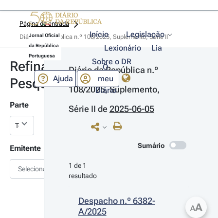
Página de entrada
Início
Legislação
Jornal Oficial
Diário da República n.º 108/2025, Suplemento, Série II
da República
Lexionário
Lia
Portuguesa
Sobre o DR
Refinar
O
Diário da República n.º 
Ajuda
meu
Pesquisa
108/2025, Suplemento, 
Diário
Parte
Série II
 de 
2025-06-05
Sumário
Emitente
1 de 1 
Selecionar
resultado
Despacho n.º 6382-
A
A
A/2025