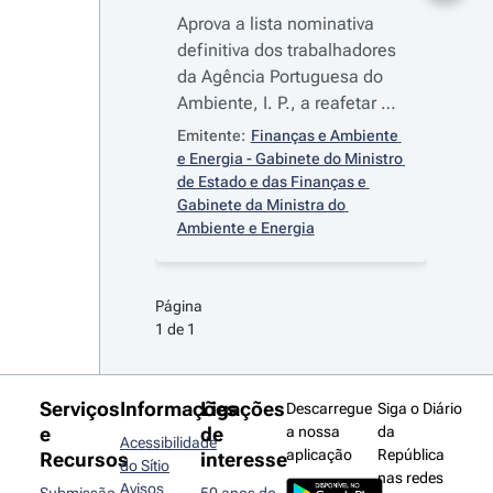
Aprova a lista nominativa
definitiva dos trabalhadores
da Agência Portuguesa do
Ambiente, I. P., a reafetar à
Agência para o Clima, I. P.
Emitente:
Finanças e Ambiente 
e Energia - Gabinete do Ministro 
de Estado e das Finanças e 
Gabinete da Ministra do 
Ambiente e Energia
Página 
1 de 1
Serviços
Informações
Ligações
Descarregue
Siga o Diário
e
de
a nossa
da
Acessibilidade
aplicação
República
Recursos
interesse
do Sítio
nas redes
Avisos