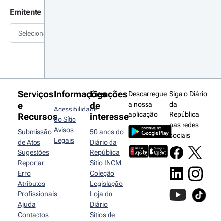
Emitente
Selecionar
Serviços
Informações
Ligações
Descarregue
Siga o Diário
e
de
a nossa
da
Acessibilidade
aplicação
República
Recursos
interesse
do Sítio
nas redes
Avisos
Submissão
50 anos do
sociais
Legais
de Atos
Diário da
Sugestões
República
Reportar
Sítio INCM
Erro
Coleção
Atributos
Legislação
Profissionais
Loja do
Ajuda
Diário
Contactos
Sítios de