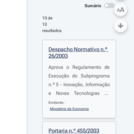
Sumário
A
A
10 de 
10 
resultados
Despacho Normativo n.º 
26/2003
Aprova o Regulamento de
Execução do Subprograma
n.º 5 - Inovação, Informação
e Novas Tecnologias do
Programa de Intervenções
Emitente:
Ministério da Economia
para a Qualificação do
Turismo. Revoga o
Despacho Normativo n.º
Portaria n.º 455/2003