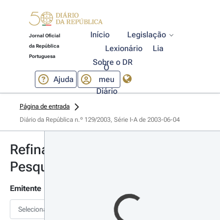
Início
Legislação
Jornal Oficial
da República
Lexionário
Lia
Portuguesa
Sobre o DR
O
Ajuda
meu
Diário
Página de entrada
Diário da República n.º 129/2003, Série I-A de 2003-06-04
Refinar
Pesquisa
Emitente
Selecionar