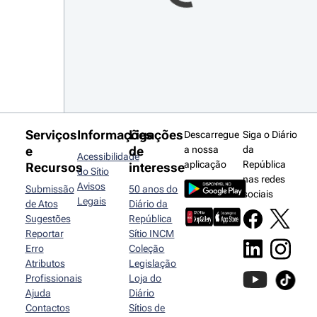
Serviços
Informações
Ligações
Descarregue
Siga o Diário
e
de
a nossa
da
Acessibilidade
aplicação
República
Recursos
interesse
do Sítio
nas redes
Avisos
Submissão
50 anos do
sociais
Legais
de Atos
Diário da
Sugestões
República
Reportar
Sítio INCM
Erro
Coleção
Atributos
Legislação
Profissionais
Loja do
Ajuda
Diário
Contactos
Sítios de