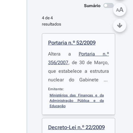
Sumário
A
A
4 de 4 
resultados
Portaria n.º 52/2009
Altera a
Portaria n.º
356/2007
, de 30 de Março,
que estabelece a estrutura
nuclear do Gabinete de
Estatística e Planeamento
Emitente:
Ministérios das Finanças e da 
da Educação e as
Administração Pública e da 
competências das
Educação
respectivas unidades
orgânicas
Decreto-Lei n.º 22/2009