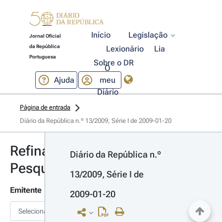
Início
Legislação
Jornal Oficial
da República
Lexionário
Lia
Portuguesa
Sobre o DR
O
Ajuda
meu
Diário
Página de entrada
Diário da República n.º 13/2009, Série I de 2009-01-20
Refinar
Diário da República n.º 
Pesquisa
13/2009, Série I de 
Emitente
2009-01-20
Selecionar