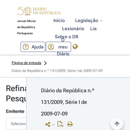
Início
Legislação
Jornal Oficial
da República
Lexionário
Lia
Portuguesa
Sobre o DR
O
Ajuda
meu
Diário
Página de entrada
Diário da República n.º 131/2009, Série I de 2009-07-09
Refinar
Diário da República n.º 
Pesquisa
131/2009, Série I de 
Emitente
2009-07-09
Selecionar