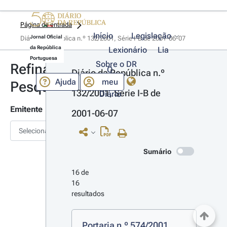
Página de entrada
Início
Legislação
Jornal Oficial
Diário da República n.º 132/2001, Série I-B de 2001-06-07
da República
Lexionário
Lia
Portuguesa
Sobre o DR
Refinar
O
Diário da República n.º 
Ajuda
meu
Pesquisa
132/2001, Série I-B de 
Diário
Emitente
2001-06-07
Selecionar
Sumário
16 de 
16 
resultados
Portaria n.º 574/2001