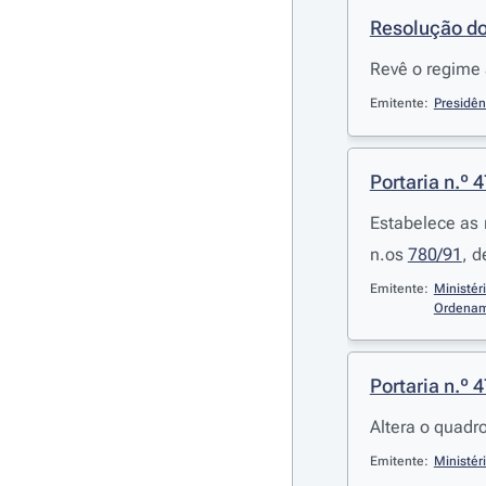
Resolução do
Revê o regime 
Emitente:
Presidên
Portaria n.º 
Estabelece as 
n.os
780/91
, d
Emitente:
Ministér
Ordename
Portaria n.º 
Altera o quadro
Emitente:
Ministér