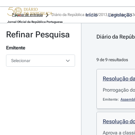
Início
Legislação
Página de entrada
Diário da República n.º 138/2013, Série I de 201
Jornal Oficial da República Portuguesa
Refinar Pesquisa
Diário da Repúb
Emitente
9 de 9 resultados
Selecionar
Resolução da
Prorrogação do
Emitente:
Assembl
Resolução do
Aprova a class