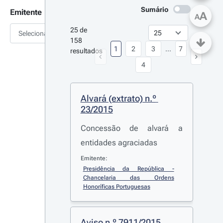
Sumário
Emitente
A
A
25 de 
Selecionar
158 
1
2
3
...
7
resultados
4
Alvará (extrato) n.º 
23/2015
Concessão de alvará a
entidades agraciadas
Emitente:
Presidência da República - 
Chancelaria das Ordens 
Honoríficas Portuguesas
Aviso n.º 7911/2015