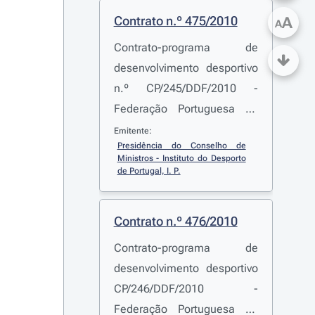
Contrato n.º 475/2010
A
A
Contrato-programa de
desenvolvimento desportivo
n.º CP/245/DDF/2010 -
Federação Portuguesa de
Futebol
Emitente:
Presidência do Conselho de 
Ministros - Instituto do Desporto 
de Portugal, I. P.
Contrato n.º 476/2010
Contrato-programa de
desenvolvimento desportivo
CP/246/DDF/2010 -
Federação Portuguesa de