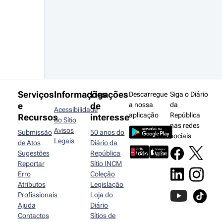
Serviços
Informações
Ligações
Descarregue
Siga o Diário
e
de
a nossa
da
Acessibilidade
aplicação
República
Recursos
interesse
do Sítio
nas redes
Avisos
Submissão
50 anos do
sociais
Legais
de Atos
Diário da
Sugestões
República
Reportar
Sítio INCM
Erro
Coleção
Atributos
Legislação
Profissionais
Loja do
Ajuda
Diário
Contactos
Sítios de