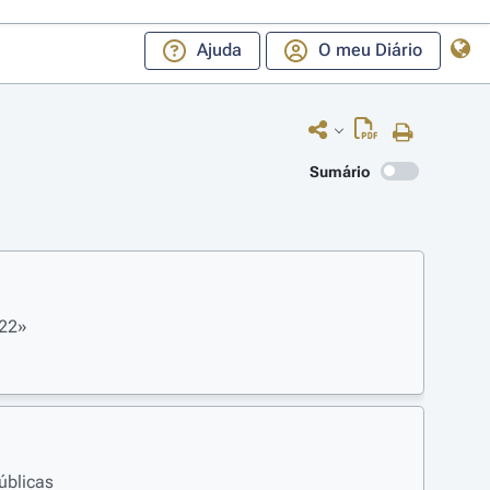
Ajuda
O meu Diário
Sumário
022»
úblicas