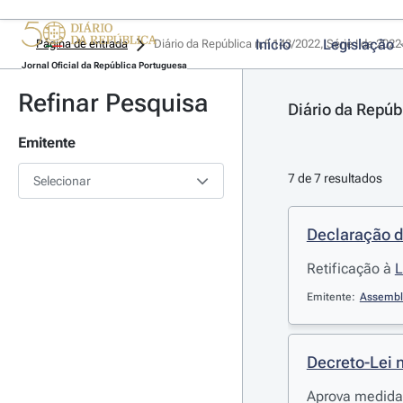
Início
Legislação
Página de entrada
Diário da República n.º 143/2022, Série I de 202
Jornal Oficial da República Portuguesa
Refinar Pesquisa
Diário da Repúb
Emitente
7 de 7 resultados
Selecionar
Declaração d
Retificação à
L
Emitente:
Assembl
Decreto-Lei 
Aprova medidas