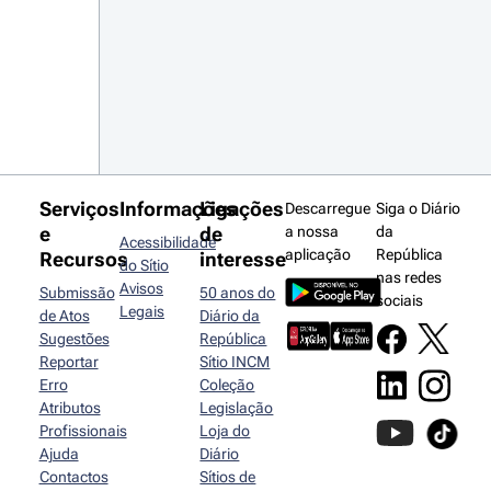
Serviços
Informações
Ligações
Descarregue
Siga o Diário
e
de
a nossa
da
Acessibilidade
aplicação
República
Recursos
interesse
do Sítio
nas redes
Avisos
Submissão
50 anos do
sociais
Legais
de Atos
Diário da
Sugestões
República
Reportar
Sítio INCM
Erro
Coleção
Atributos
Legislação
Profissionais
Loja do
Ajuda
Diário
Contactos
Sítios de