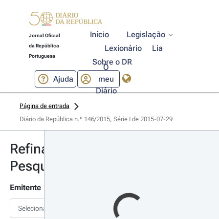
Início
Legislação
Jornal Oficial
da República
Lexionário
Lia
Portuguesa
Sobre o DR
O
Ajuda
meu
Diário
Página de entrada
Diário da República n.º 146/2015, Série I de 2015-07-29
Refinar
Pesquisa
Emitente
Selecionar