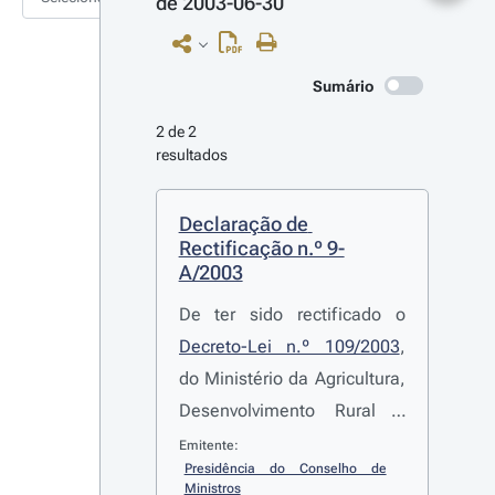
de 2003-06-30
Sumário
2 de 2 
resultados
Declaração de 
Rectificação n.º 9-
A/2003
De ter sido rectificado o
Decreto-Lei n.º 109/2003
,
do Ministério da Agricultura,
Desenvolvimento Rural e
Pescas, que altera o
Emitente:
Presidência do Conselho de 
Decreto-Lei n.º 224/2000
,
Ministros