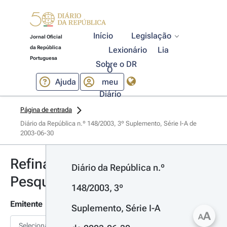
Início
Legislação
Jornal Oficial
da República
Lexionário
Lia
Portuguesa
Sobre o DR
O
Ajuda
meu
Diário
Página de entrada
Diário da República n.º 148/2003, 3º Suplemento, Série I-A de 
2003-06-30
Refinar
Diário da República n.º 
Pesquisa
148/2003, 3º 
Emitente
Suplemento, Série I-A 
A
A
Selecionar