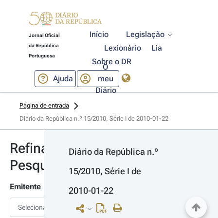
Início
Legislação
Jornal Oficial
da República
Lexionário
Lia
Portuguesa
Sobre o DR
O
Ajuda
meu
Diário
Página de entrada
Diário da República n.º 15/2010, Série I de 2010-01-22
Refinar
Diário da República n.º 
Pesquisa
15/2010, Série I de 
Emitente
2010-01-22
Selecionar