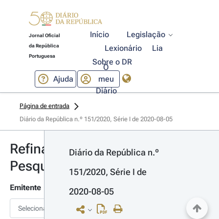
Início
Legislação
Jornal Oficial
da República
Lexionário
Lia
Portuguesa
Sobre o DR
O
Ajuda
meu
Diário
Página de entrada
Diário da República n.º 151/2020, Série I de 2020-08-05
Refinar
Diário da República n.º 
Pesquisa
151/2020, Série I de 
Emitente
2020-08-05
Selecionar