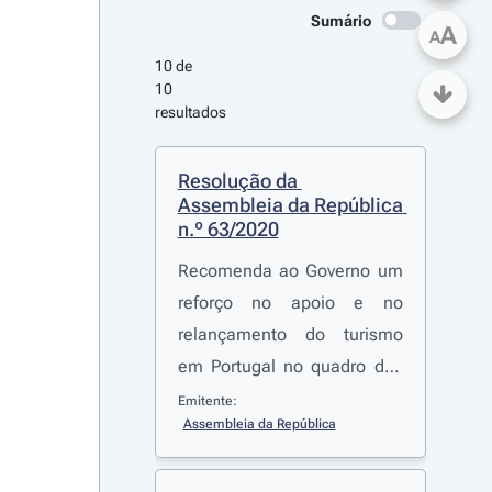
Sumário
A
A
10 de 
10 
resultados
Resolução da 
Assembleia da República 
n.º 63/2020
Recomenda ao Governo um
reforço no apoio e no
relançamento do turismo
em Portugal no quadro das
consequências da
Emitente:
Assembleia da República
pandemia da COVID-19