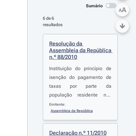
Sumário
A
A
6 de 6 
resultados
Resolução da 
Assembleia da República 
n.º 88/2010
Instituição do princípio de
isenção do pagamento de
taxas por parte da
população residente nas
áreas protegidas
Emitente:
Assembleia da República
Declaração n.º 11/2010