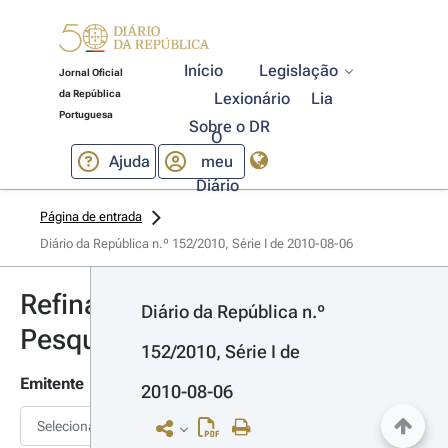
Início
Legislação
Jornal Oficial
da República
Lexionário
Lia
Portuguesa
Sobre o DR
O
Ajuda
meu
Diário
Página de entrada
Diário da República n.º 152/2010, Série I de 2010-08-06
Refinar
Diário da República n.º 
Pesquisa
152/2010, Série I de 
Emitente
2010-08-06
Selecionar