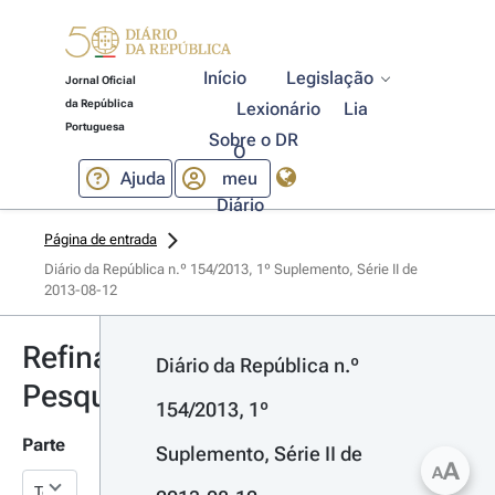
Início
Legislação
Jornal Oficial
da República
Lexionário
Lia
Portuguesa
Sobre o DR
O
Ajuda
meu
Diário
Página de entrada
Diário da República n.º 154/2013, 1º Suplemento, Série II de 
2013-08-12
Refinar
Diário da República n.º 
Pesquisa
154/2013, 1º 
Parte
Suplemento, Série II de 
A
A