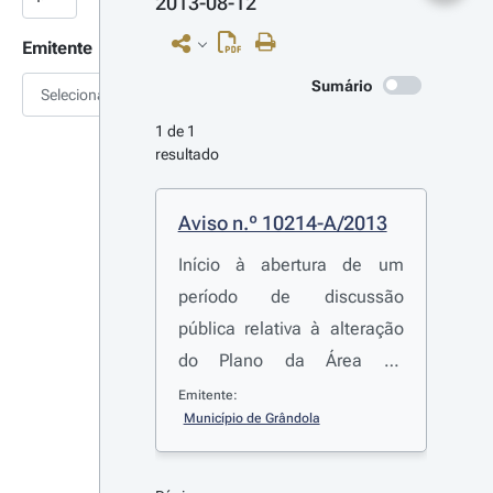
2013-08-12
Emitente
Sumário
Selecionar
1 de 1 
resultado
Aviso n.º 10214-A/2013
Início à abertura de um
período de discussão
pública relativa à alteração
do Plano da Área de
Desenvolvimento Turístico
Emitente:
Município de Grândola
do Carvalhal PP ADT 3