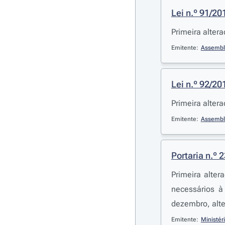
Lei n.º 91/20
Primeira alter
Emitente:
Assembl
Lei n.º 92/20
Primeira alter
Emitente:
Assembl
Portaria n.º 
Primeira alte
necessários à
dezembro, alt
Emitente:
Ministér