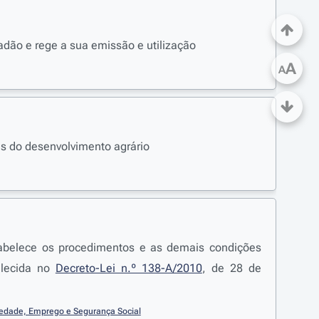
idadão e rege a sua emissão e utilização
A
A
es do desenvolvimento agrário
abelece os procedimentos e as demais condições
elecida no
Decreto-Lei n.º 138-A/2010
, de 28 de
riedade, Emprego e Segurança Social