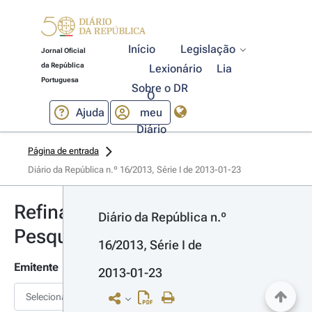
Início
Legislação
Jornal Oficial
da República
Lexionário
Lia
Portuguesa
Sobre o DR
O
Ajuda
meu
Diário
Página de entrada
Diário da República n.º 16/2013, Série I de 2013-01-23
Refinar
Diário da República n.º 
Pesquisa
16/2013, Série I de 
Emitente
2013-01-23
Selecionar