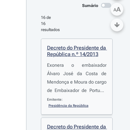
Sumário
A
A
16 de 
16 
resultados
Decreto do Presidente da 
República n.º 14/2013
Exonera o embaixador
Álvaro José da Costa de
Mendonça e Moura do cargo
de Embaixador de Portugal
em Madrid
Emitente:
Presidência da República
Decreto do Presidente da 