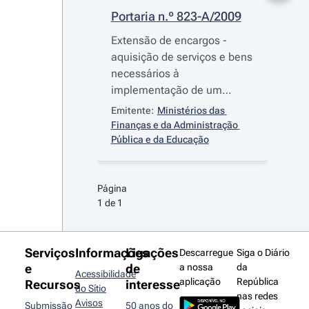
Portaria n.º 823-A/2009
Extensão de encargos -
aquisição de serviços e bens
necessários à
implementação de um
sistema integrado de
Emitente:
Ministérios das 
comunicações avançadas de
Finanças e da Administração 
voz, dados e vídeo, em
Pública e da Educação
consonância com o previsto
no Plano Tecnológico da
Página 
Educação
1 de 1
Serviços
Informações
Ligações
Descarregue
Siga o Diário
e
de
a nossa
da
Acessibilidade
aplicação
República
Recursos
interesse
do Sítio
nas redes
Avisos
Submissão
50 anos do