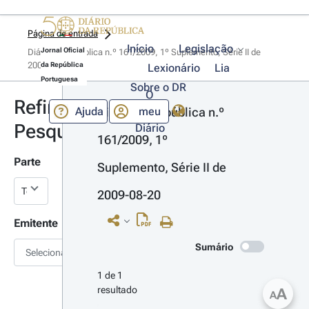
Página de entrada
Início
Legislação
Jornal Oficial
Diário da República n.º 161/2009, 1º Suplemento, Série II de 
2009-08-20
da República
Lexionário
Lia
Portuguesa
Sobre o DR
O
Refinar
Ajuda
meu
Diário da República n.º 
Pesquisa
Diário
161/2009, 1º 
Parte
Suplemento, Série II de 
2009-08-20
Emitente
Sumário
Selecionar
1 de 1 
resultado
A
A