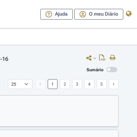
Ajuda
O meu Diário
7-16
Sumário
1
2
3
4
5