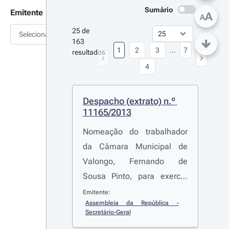
Sumário
Emitente
A
A
25 de 
Selecionar
163 
1
2
3
...
7
resultados
4
Despacho (extrato) n.º 
11165/2013
Nomeação do trabalhador
da Câmara Municipal de
Valongo, Fernando de
Sousa Pinto, para exercer
funções no Grupo
Emitente:
Assembleia da República - 
Parlamentar do Partido
Secretário-Geral
Social Democrata