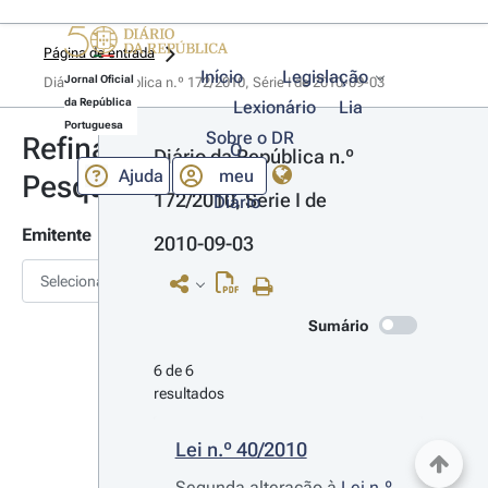
Página de entrada
Início
Legislação
Jornal Oficial
Diário da República n.º 172/2010, Série I de 2010-09-03
da República
Lexionário
Lia
Portuguesa
Sobre o DR
Refinar
O
Diário da República n.º 
Ajuda
meu
Pesquisa
172/2010, Série I de 
Diário
Emitente
2010-09-03
Selecionar
Sumário
6 de 6 
resultados
Lei n.º 40/2010
Segunda alteração à
Lei n.º