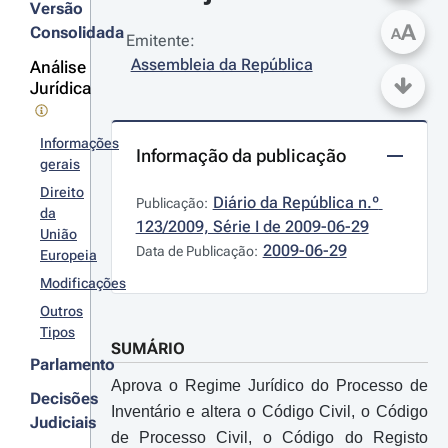
Versão
A
Consolidada
A
Emitente:
Assembleia da República
Análise
Jurídica
Informações
Informação da publicação
gerais
Direito
Diário da República n.º 
Publicação:
da
123/2009, Série I de 2009-06-29
União
2009-06-29
Data de Publicação:
Europeia
Modificações
Outros
Tipos
SUMÁRIO
Parlamento
Aprova o Regime Jurídico do Processo de
Decisões
Inventário e altera o Código Civil, o Código
Judiciais
de Processo Civil, o Código do Registo