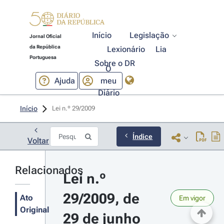
Início
Legislação
Jornal Oficial
da República
Lexionário
Lia
Portuguesa
Sobre o DR
O
Ajuda
meu
Diário
Início
Lei n.º 29/2009 
Índice
Voltar
Relacionados
Lei n.º 
29/2009, de 
Ato
Em vigor
Original
29 de junho