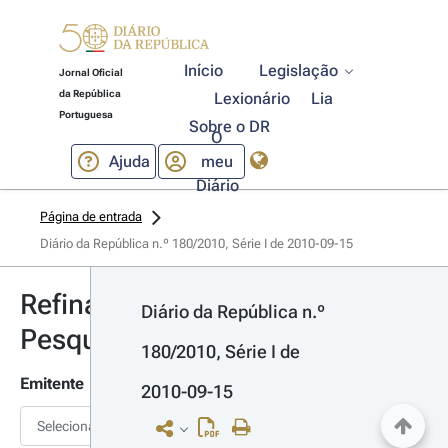
Início
Legislação
Jornal Oficial
da República
Lexionário
Lia
Portuguesa
Sobre o DR
O
Ajuda
meu
Diário
Página de entrada
Diário da República n.º 180/2010, Série I de 2010-09-15
Refinar
Diário da República n.º 
Pesquisa
180/2010, Série I de 
Emitente
2010-09-15
Selecionar