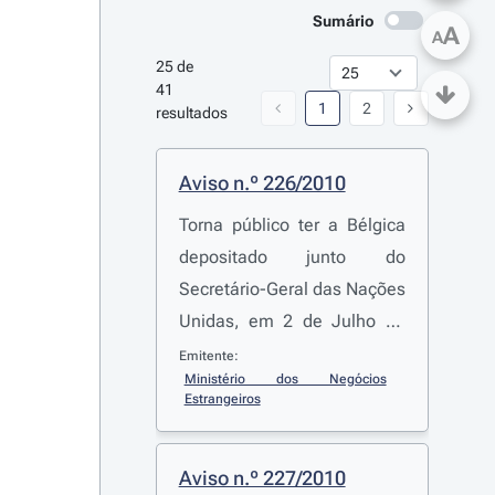
Sumário
A
A
25 de 
41 
1
2
resultados
Aviso n.º 226/2010
Torna público ter a Bélgica
depositado junto do
Secretário-Geral das Nações
Unidas, em 2 de Julho de
2009, o seu instrumento de
Emitente:
Ministério dos Negócios 
ratificação à Convenção
Estrangeiros
sobre os Direitos das
Pessoas com Deficiência,
Aviso n.º 227/2010
adoptada em Nova Iorque