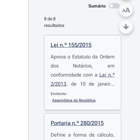
Sumário
A
A
8 de 8 
resultados
Lei n.º 155/2015
Aprova o Estatuto da Ordem
dos Notários, em
conformidade com a
Lei n.º
2/2013
, de 10 de janeiro,
que estabelece o regime
Emitente:
Assembleia da República
jurídico de criação,
organização e
funcionamento das
Portaria n.º 280/2015
associações públicas
Define a forma de cálculo,
profissionais, revoga o