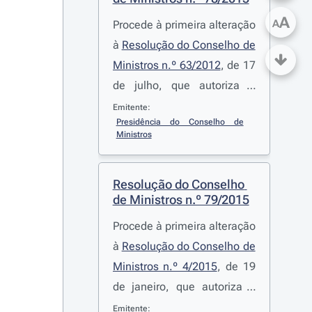
A
A
Procede à primeira alteração
à
Resolução do Conselho de
Ministros n.º 63/2012
, de 17
de julho, que autoriza a
realização da despesa e a
Emitente:
Presidência do Conselho de 
assunção de encargos
Ministros
plurianuais no âmbito da
participação do Estado
Resolução do Conselho 
Português no projeto de
de Ministros n.º 79/2015
desenvolvimento e produção
Procede à primeira alteração
da aeronave KC-390
à
Resolução do Conselho de
Ministros n.º 4/2015
, de 19
de janeiro, que autoriza o
Instituto do Emprego e da
Emitente: