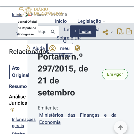
Início
Portaria n.º 297/2015 
Início
Legislação
Jornal Oficial
da República
Lexionário
Lia
Índice
Voltar
Portuguesa
Sobre o DR
O
Ajuda
meu
Relacionados
Portaria n.º 
Diário
297/2015, de 
Ato
Em vigor
Original
21 de 
Resumo
setembro
Análise
Jurídica
Emitente:
Ministérios das Finanças e da 
Informações
Economia
gerais