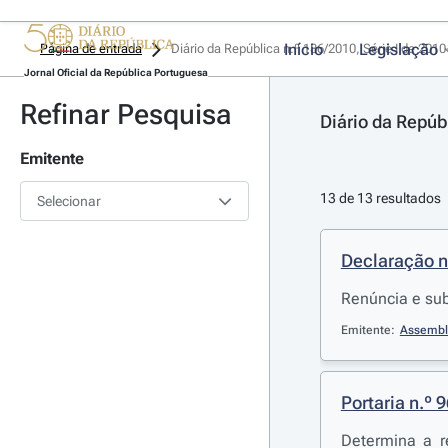
Início
Legislação
Página de entrada
Diário da República n.º 186/2010, Série I de 201
Jornal Oficial da República Portuguesa
Refinar Pesquisa
Diário da Repúb
Emitente
13 de 13 resultados
Selecionar
Declaração n
Renúncia e sub
Emitente:
Assembl
Portaria n.º 
Determina a r