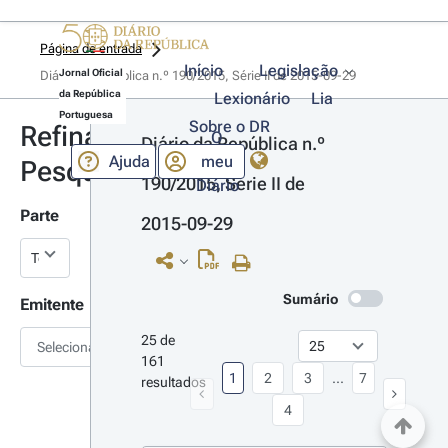
Página de entrada
Início
Legislação
Jornal Oficial
Diário da República n.º 190/2015, Série II de 2015-09-29
da República
Lexionário
Lia
Portuguesa
Sobre o DR
Refinar
O
Diário da República n.º 
Ajuda
meu
Pesquisa
190/2015, Série II de 
Diário
Parte
2015-09-29
Sumário
Emitente
25 de 
Selecionar
161 
1
2
3
...
7
resultados
4