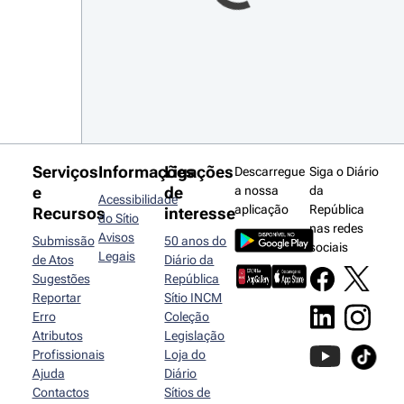
Serviços
Informações
Ligações
Descarregue
Siga o Diário
e
de
a nossa
da
Acessibilidade
aplicação
República
Recursos
interesse
do Sítio
nas redes
Avisos
Submissão
50 anos do
sociais
Legais
de Atos
Diário da
Sugestões
República
Reportar
Sítio INCM
Erro
Coleção
Atributos
Legislação
Profissionais
Loja do
Ajuda
Diário
Contactos
Sítios de