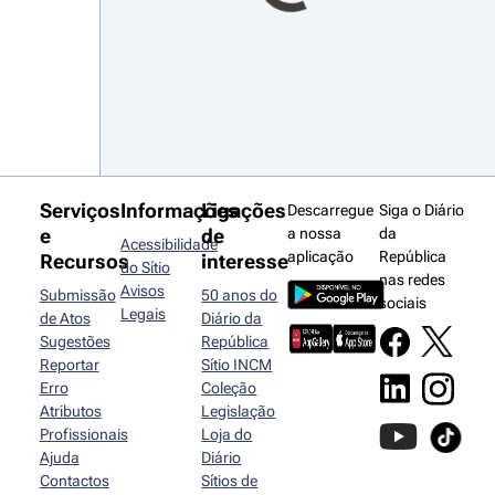
Serviços
Informações
Ligações
Descarregue
Siga o Diário
e
de
a nossa
da
Acessibilidade
aplicação
República
Recursos
interesse
do Sítio
nas redes
Avisos
Submissão
50 anos do
sociais
Legais
de Atos
Diário da
Sugestões
República
Reportar
Sítio INCM
Erro
Coleção
Atributos
Legislação
Profissionais
Loja do
Ajuda
Diário
Contactos
Sítios de