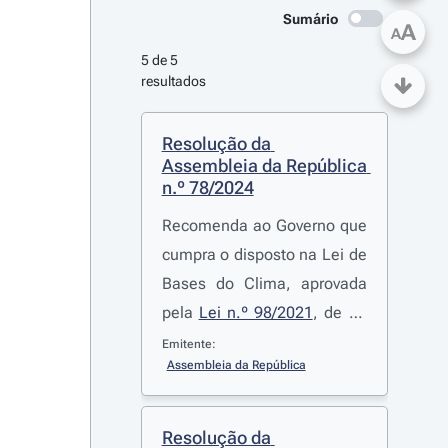
Sumário
A
A
5 de 5 
resultados
Resolução da 
Assembleia da República 
n.º 78/2024
Recomenda ao Governo que
cumpra o disposto na Lei de
Bases do Clima, aprovada
pela
Lei n.º 98/2021
, de 31
de dezembro.
Emitente:
Assembleia da República
Resolução da 