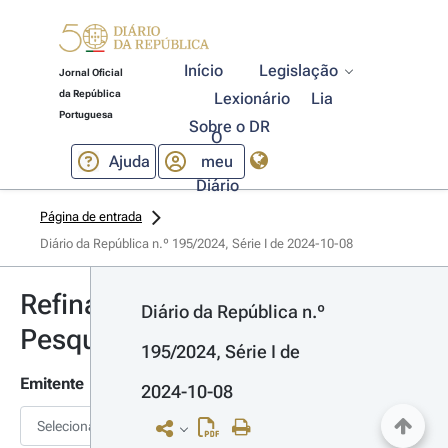
Início
Legislação
Jornal Oficial
da República
Lexionário
Lia
Portuguesa
Sobre o DR
O
Ajuda
meu
Diário
Página de entrada
Diário da República n.º 195/2024, Série I de 2024-10-08
Refinar
Diário da República n.º 
Pesquisa
195/2024, Série I de 
Emitente
2024-10-08
Selecionar